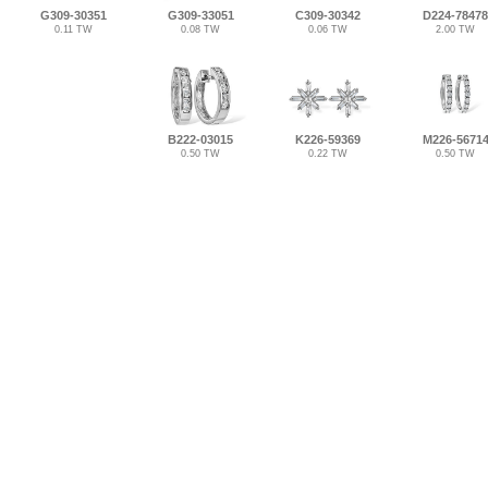
G309-30351
G309-33051
C309-30342
D224-78478
0.11 TW
0.08 TW
0.06 TW
2.00 TW
B222-03015
K226-59369
M226-5671
0.50 TW
0.22 TW
0.50 TW