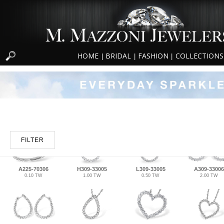
HOME
BRIDAL
FASHION
COLLECTIONS
|
|
|
FILTER
A225-70306
H309-33005
L309-33005
A309-33006
0.10 TW
1.00 TW
0.50 TW
2.00 TW