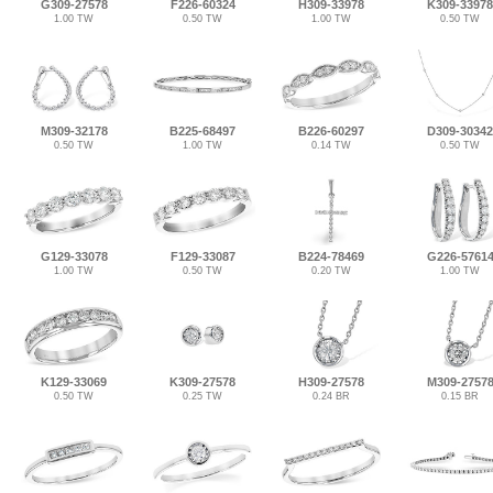
G309-27578
F226-60324
H309-33978
K309-33978
1.00 TW
0.50 TW
1.00 TW
0.50 TW
M309-32178
B225-68497
B226-60297
D309-30342
0.50 TW
1.00 TW
0.14 TW
0.50 TW
G129-33078
F129-33087
B224-78469
G226-5761
1.00 TW
0.50 TW
0.20 TW
1.00 TW
K129-33069
K309-27578
H309-27578
M309-2757
0.50 TW
0.25 TW
0.24 BR
0.15 BR